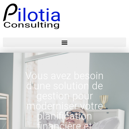
Vous avez besoin
d'une solution de
gestion pour
moderniser votre
planification
financière et