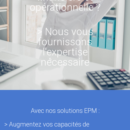
opérationnelle ?
> Nous vous
fournissons
l'expertise
nécessaire
Avec nos solutions EPM :
> Augmentez vos capacités de